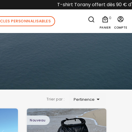
stocks disponible
0
ICLES PERSONNALISABLES
PANIER
COMPTE

Trier par :
Pertinence
Nouveau