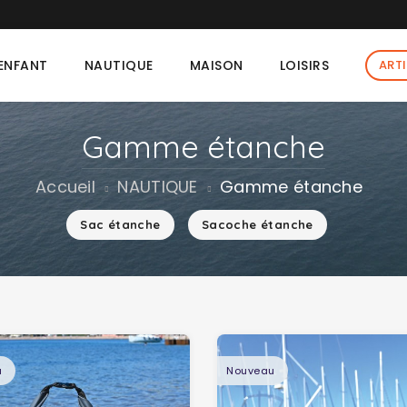
T-shirt Torany offert dès 90 € d'achat dans la limite des 
ENFANT
NAUTIQUE
MAISON
LOISIRS
ART
Gamme étanche
Accueil
NAUTIQUE
Gamme étanche
Sac étanche
Sacoche étanche
u
Nouveau