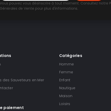
Vous pouvez vous désinscrire à tout moment. Consultez notre
P
Générales de Vente
pour plus d'informations.
ations
Catégories
n
Homme
Femme
s des Sauveteurs en Mer
Enfant
ntacter
Nautique
Maison
Loisirs
e paiement