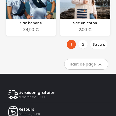
Sac banane
Sac en coton
34,90 €
2,00 €
1
2
Suivant

Haut de page
Livraison gratuite
à partir de 100 €
Retours
sous 14 jours