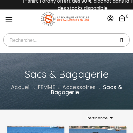
T-shirt Torany offert dès 90 € d'achat dans la limite
des stocks disponible
0

Sacs & Bagagerie
Accueil
FEMME
Accessoires
Sacs &
Bagagerie

Pertinence