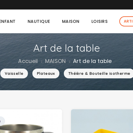
rt Torany offert dès 90 € d'achat dans la limite des stock
ENFANT
NAUTIQUE
MAISON
LOISIRS
ART
Art de la table
Accueil
MAISON
Art de la table
Vaisselle
Plateaux
Théière & Bouteille isotherme
u