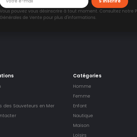
Vous pouvez vous désinscrire à tout moment. Consultez notre
P
Générales de Vente
pour plus d'informations.
ations
Catégories
n
Homme
Femme
s des Sauveteurs en Mer
Enfant
ntacter
Nautique
Maison
Loisirs