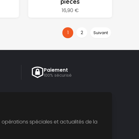
pièces
16,90 €
1
2
Suivant
Paiement
100% sécurisé
opérations spéciales et actualités de la