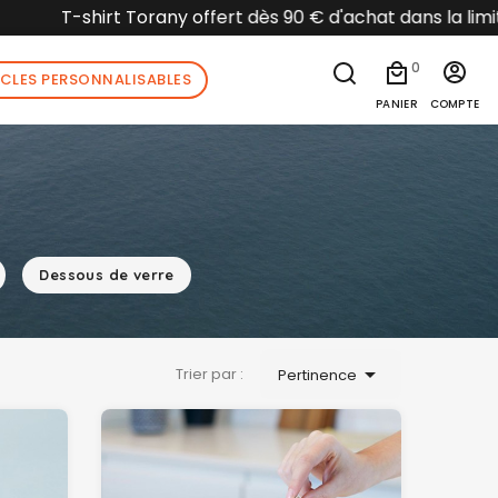
s disponible
0
ICLES PERSONNALISABLES
PANIER
COMPTE
Dessous de verre

Trier par :
Pertinence