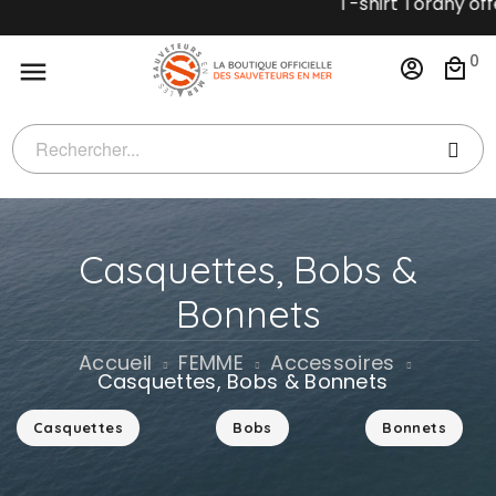
T-shirt Torany offert dès 9
des stocks 
0

Casquettes, Bobs &
Bonnets
Accueil
FEMME
Accessoires
Casquettes, Bobs & Bonnets
Casquettes
Bobs
Bonnets