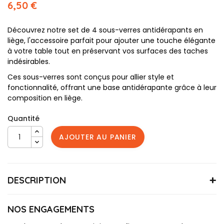
6,50 €
Découvrez notre set de 4 sous-verres antidérapants en
liège, l'accessoire parfait pour ajouter une touche élégante
à votre table tout en préservant vos surfaces des taches
indésirables.
Ces sous-verres sont conçus pour allier style et
fonctionnalité, offrant une base antidérapante grâce à leur
composition en liège.
Quantité
AJOUTER AU PANIER
DESCRIPTION
LOT4SOUSVERRE
Référence
Matière : Liège
NOS ENGAGEMENTS