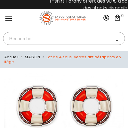
T-shirt Torany offert dès 90 € d'achat dans la 
des stocks disponible
0

Accueil
MAISON
Lot de 4 sous-verres antidérapants en
liège