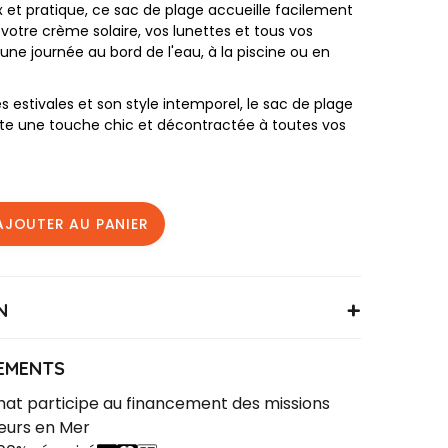
 et pratique, ce sac de plage accueille facilement
 votre crème solaire, vos lunettes et tous vos
 une journée au bord de l'eau, à la piscine ou en
s estivales et son style intemporel, le sac de plage
rte une touche chic et décontractée à toutes vos
AJOUTER AU PANIER
N
CPLAGEDEAUVILLE
 x H 38 x 17/20 cm
EMENTS
en Coton
at participe au financement des missions
e chaque coté
eurs en Mer