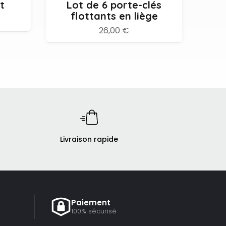
t
Lot de 6 porte-clés
P
flottants en liège
26,00 €
Livraison rapide
Paiement
100% sécurisé