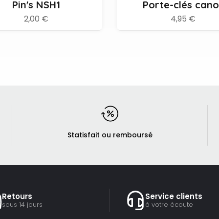
Pin's NSH1
Porte-clés cano
2,00 €
4,95 €
Statisfait ou remboursé
Retours
Service clients
sous 14 jours
à votre écoute