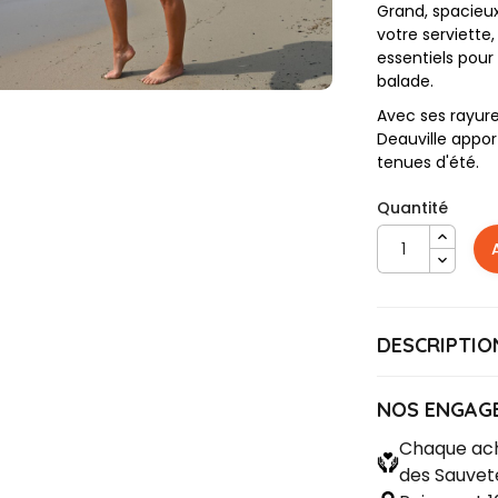
Grand, spacieux
votre serviette,
essentiels pour
balade.
Avec ses rayure
Deauville appo
tenues d'été.
Quantité
DESCRIPTIO
SA
Référence
Format 64/44
NOS ENGAG
Anses 55 cm 
Chaque ach
2 pressions d
des Sauvet