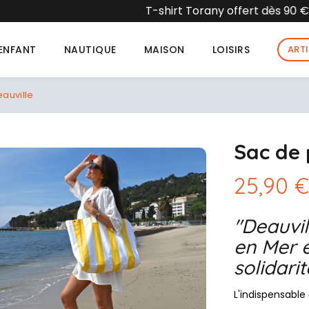
Torany offert dès 90 € d'achat dans la limite des stocks d
ENFANT
NAUTIQUE
MAISON
LOISIRS
ART
auville
Sac de 
25,90 €
"Deauvil
en Mer e
solidarit
L'indispensable 