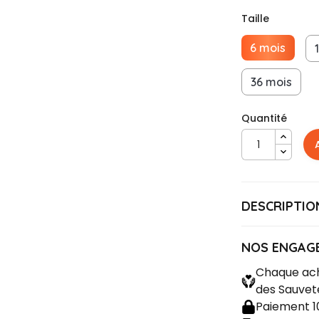
Taille
6 mois
36 mois
Quantité
DESCRIPTIO
GI
Référence
Matière : 100
NOS ENGAG
Chaque ach
des Sauvet
Paiement 1