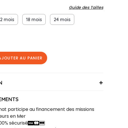
Guide des Tailles
12 mois
18 mois
24 mois
AJOUTER AU PANIER
N
LETBBDARBYT6M
% coton
EMENTS
at participe au financement des missions
eurs en Mer
00% sécurisé