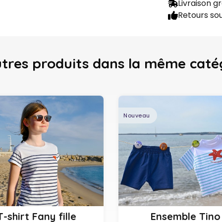
Livraison g
Retours sou
utres produits
dans la même caté
Nouveau
6 mois
12 mois
18 mois
2
6 ans
8 ans
10 ans
12 ans
36 mois
T-shirt Fany fille
Ensemble Tino