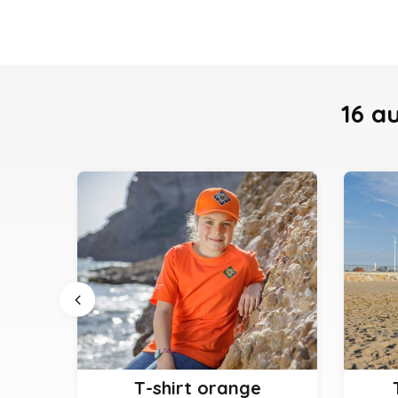
16 a
2 ans
4 ans
6 ans
8 ans
10 ans
12 ans
4 ans
T-shirt orange