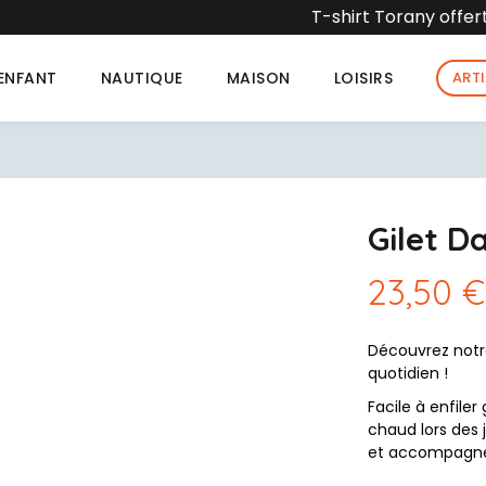
t Torany offert dès 90 € d'achat dans la limite des stocks
ENFANT
NAUTIQUE
MAISON
LOISIRS
ART
Gilet D
23,50 €
Découvrez notre
quotidien !
Facile à enfile
chaud lors des 
et accompagner