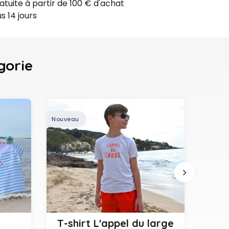
ratuite à partir de 100 € d'achat
s 14 jours
gorie
Nouveau
4 mois
4 ans
4 ans
6 ans
8 ans
10 ans
12 ans
T-shirt L'appel du large
Gi