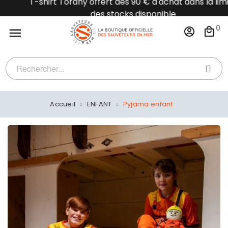
T-shirt Torany offert dès 90 € d'achat dans la limite
des stocks disponible
0

Accueil
ENFANT
Pyjama enfant