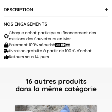
DESCRIPTION
PYJAMAMLT2
Référence
Matière : 100% Coton
NOS ENGAGEMENTS
Pyjama deux pièces (t-shirt manches longues +
Chaque achat participe au financement des
pantalon élastique)
missions des Sauveteurs en Mer
Paiement 100% sécurisé
Livraison gratuite à partir de 100 € d'achat
Retours sous 14 jours
16 autres produits
dans la même catégorie