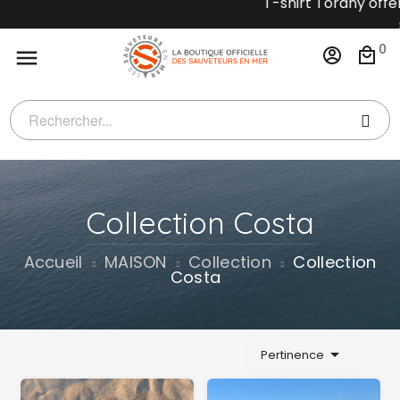
T-shirt Torany offert dès 90 €
des stocks dis
0

Collection Costa
Accueil
MAISON
Collection
Collection
Costa

Pertinence