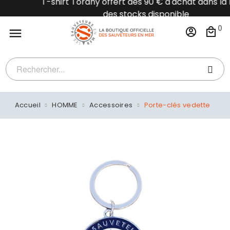
T-shirt Torany offert dès 90 € d'achat dans la limite
des stocks disponible
0

Accueil
HOMME
Accessoires
Porte-clés vedette