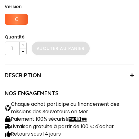
Version
C
Quantité
AJOUTER AU PANIER
DESCRIPTION
PCLESVSC1PERSOC
Référence
Diamètre : 40 mm
NOS ENGAGEMENTS
Chaque achat participe au financement des
missions des Sauveteurs en Mer
Paiement 100% sécurisé
Livraison gratuite à partir de 100 € d'achat
Retours sous 14 jours