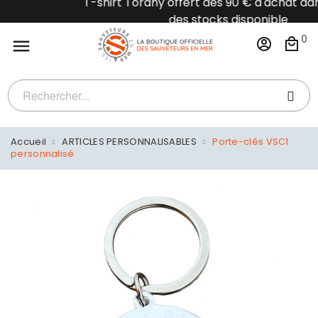
T-shirt Torany offert dès 90 € d'achat dans la limit
des stocks disponible
0

Accueil
ARTICLES PERSONNALISABLES
Porte-clés VSC1
personnalisé