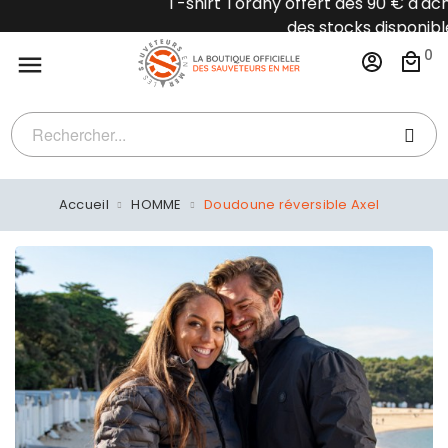
T-shirt Torany offert dès 90 € d'achat dans la lim
des stocks disponible
0

Accueil
HOMME
Doudoune réversible Axel