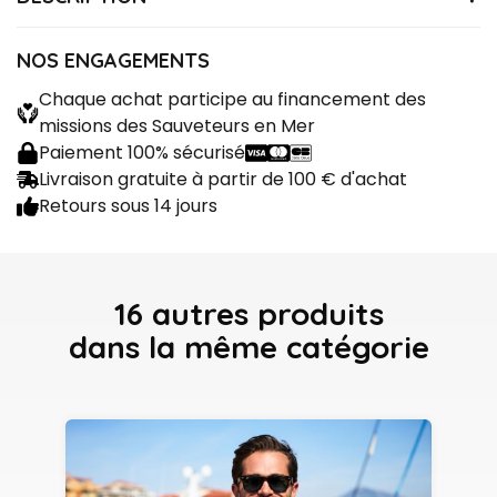
DOUDOUNEAXELTS
Référence
Caractéristiques :
NOS ENGAGEMENTS
Doudoune réversible
Chaque achat participe au financement des
Matière : 100 % polyester
missions des Sauveteurs en Mer
Patch brodé "Les Sauveteurs en mer" sur la poitrine
Paiement 100% sécurisé
Livraison gratuite à partir de 100 € d'achat
Retours sous 14 jours
16 autres produits
dans la même catégorie