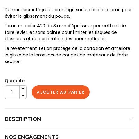
Démanilleur intégré et crantage sur le dos de la lame pour
éviter le glissement du pouce.
Lame en acier 420 de 3 mm d'épaisseur permettant de
faire levier, et sans pointe pour limiter les risques de
blessures et de perforation des pneumatiques.
Le revêtement Téflon protège de la corrosion et améliore
la glisse de la lame lors de coupes de matériaux de forte
section.
Quantité
AJOUTER AU PANIER
DESCRIPTION
COUTEAUSAUV
Référence
Le couteau de sauvetage est le même que ceux de
NOS ENGAGEMENTS