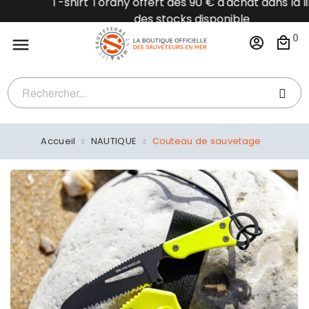
T-shirt Torany offert dès 90 € d'achat dans la limite
des stocks disponible
0

Accueil
NAUTIQUE
Couteau de sauvetage