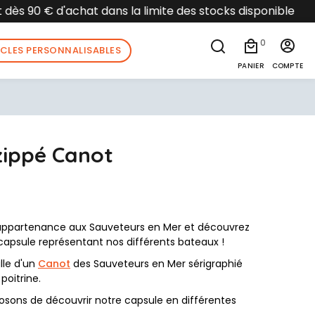
isponible
0
ICLES PERSONNALISABLES
PANIER
COMPTE
zippé Canot
appartenance aux Sauveteurs en Mer et découvrez
capsule représentant nos différents bateaux !
lle d'un
Canot
des Sauveteurs en Mer sérigraphié
poitrine.
osons de découvrir notre capsule en différentes