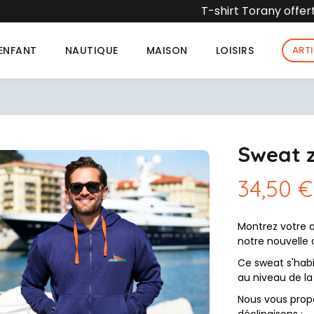
Torany offert dès 90 € d'achat dans la limite des stocks d
ENFANT
NAUTIQUE
MAISON
LOISIRS
ART
Sweat 
34,50 €
Montrez votre 
notre nouvelle 
Ce sweat s'habi
au niveau de la 
Nous vous prop