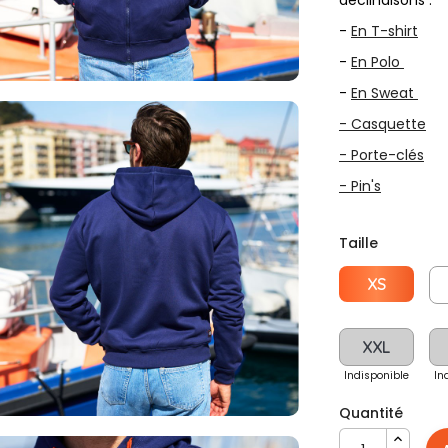
déclinaisons :
-
En T-shirt
-
En Polo
-
En Sweat
- Casquette
- Porte-clés
- Pin's
Taille
XS
XXL
Indisponible
In
Quantité