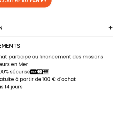
AJOUTER AU PANIER
N
EATCANOTXS
% coton - 35% polyester
EMENTS
at participe au financement des missions
eurs en Mer
00% sécurisé
ratuite à partir de 100 € d'achat
s 14 jours