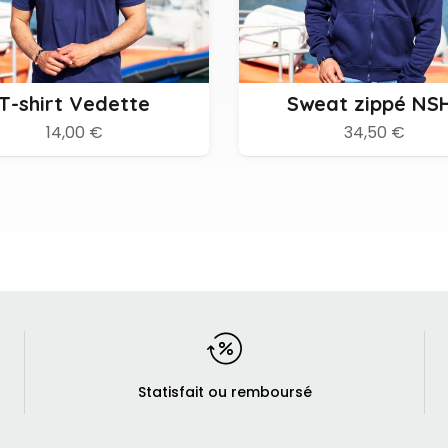
M
L
XL
XXL
XXXL
XS
S
M
L
XL
XS
XXXL
T-shirt Vedette
Sweat zippé NS
14,00 €
34,50 €
Statisfait ou remboursé