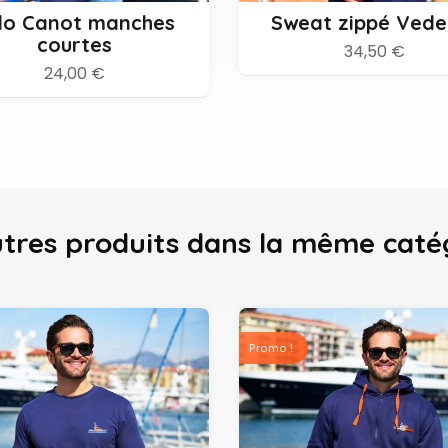
lo Canot manches
Sweat zippé Vede
courtes
34,50 €
24,00 €
utres produits
dans la même caté
Promo !