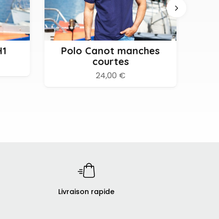
XXL
S
M
L
XL
XXL
XXXL
XS
H1
Polo Canot manches
Po
courtes
24,00 €
Livraison rapide