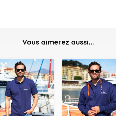
Vous aimerez aussi...
M
L
XL
XXL
XXXL
S
M
L
XL
XXL
XS
XS