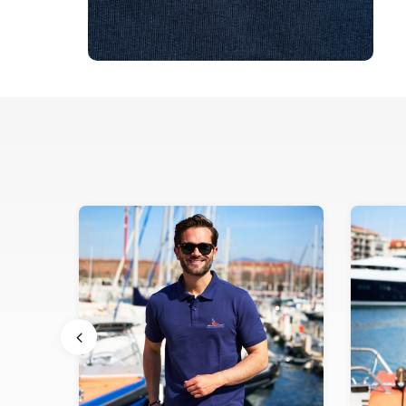
S
M
L
XL
XXL
XXXL
S
XS